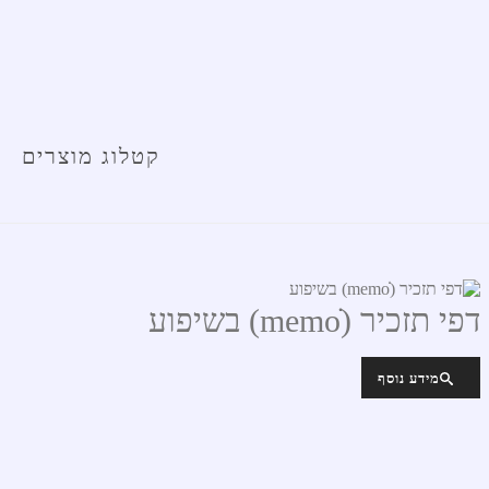
קטלוג מוצרים
דפי תזכיר (memoׁׂׂ) בשיפוע
מידע נוסף